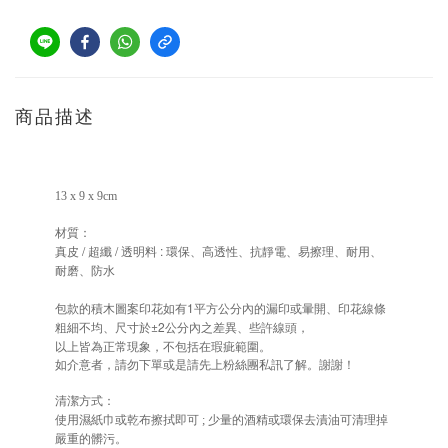
商品描述
13 x 9 x 9cm
材質：
/
/
:
真皮
超纖
透明料
環保、高透性、抗靜電、易擦理、耐用、
耐磨、防水
1
包款的積木圖案印花如有
平方公分內的漏印或暈開、印花線條
±2
粗細不均、尺寸於
公分內之差異、些許線頭，
以上皆為正常現象，不包括在瑕疵範圍。
如介意者，請勿下單或是請先上粉絲團私訊了解。謝謝！
清潔方式：
使用濕紙巾或乾布擦拭即可
;
少量的酒精或環保去漬油可清理掉
嚴重的髒污。