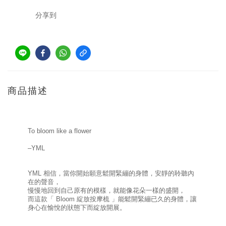
分享到
商品描述
To bloom like a flower
–YML
YML 相信，當你開始願意鬆開緊繃的身體，安靜的聆聽內
在的聲音，
慢慢地回到自己原有的模樣，就能像花朵一樣的盛開，
而這款「 Bloom 綻放按摩梳 」能鬆開緊繃已久的身體，讓
身心在愉悅的狀態下而綻放開展。