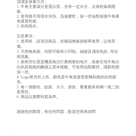
清潔及保養方式：
1. 牛角主要成分是蛋白質，含有一定水分，太過乾燥易開
裂。
2. 使用後可用清水沖洗、迅速擦乾，抹一些油類
保護牛角避
免過度乾燥
。
3. 勿泡熱水。
注意事項：
1. 使用前，請清洗商品，並確認無破損後再使用，以免受
傷。
2. 天然物表面、內部可能有小凹陷、細縫及淺深色紋...等自
然現象。
3.
 因有些位置是機器無法打磨精製的地方，就會呈現牛角白
白的及粗糙的觸感之
原本樣貌。
可使用油類擦拭，讓顏色變
深一些。
，顏色是牛角
後的自然顏
4. 
Logo
無另外上色
直接雷射雕刻
色。
5. 
每一個顏色、紋路、大小、形狀、重量都具有獨一無二的
差異性。
6. 商品以實際到貨為準。
謝謝您的購買，有任何問題，歡迎您再來詢問