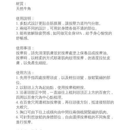
材質：
天然牛角
使用說明：
1. 多點式設計更貼合筋膜層，讓按壓力道均勻分散。
2. 兩端不同的設計，可用於身體各個不適的部位。
3. 能有效解除疲勞感 ; 如同做完全身SPA，給予身心愉悅的
舒暢感。
使用事項：
按摩前，請先清潔肌膚並於按摩處塗上保養品或按摩油。
按摩時，以輕柔的方式順著肌肉紋理按摩，勿過度拉扯皮
膚，以免產生細紋。
使用方法：
1. 先用手指四處按壓頭皮，以及輕拉頭髮，放鬆緊繃的部
位。
2. 以額頭上方為起始點，使用按摩梳輕按。
3. 沿著頭部正中間，一直線往上梳到頭頂正上方的百會穴，
四周以百會穴為中心點梳理。
4. 在百會穴周遭稍加按摩後，再往頭後方刮，抵達後頸部的
大椎穴。
5. 胸口可由下往上或橫向由中間往兩側梳開緊繃的肌肉。
6. 可針對想放鬆的身體部位，自由選擇按摩梳的不同角度，
進行按摩。