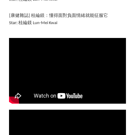
[康健雜誌] 桂綸鎂：懂得面對負面情緒就能征服它
Star: 
桂綸鎂 
Lun-Mei Kwai