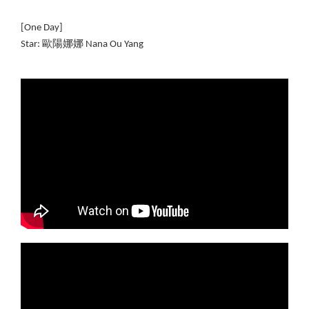
[One Day]
Star: 歐陽娜娜 Nana Ou Yang