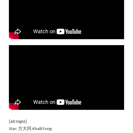
[All Night]
Star: 方大同 Khalil Fong