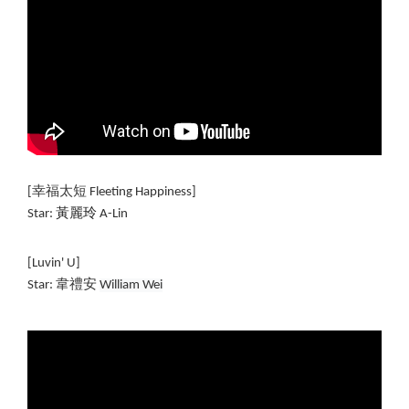
[
幸福太短 Fleeting Happiness
] 
Star: 
黃麗玲 
A-Lin
[
Luvin' U]
Star: 韋禮安 
William Wei