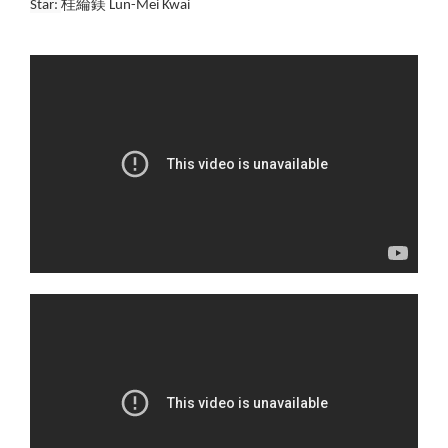
Star: 
桂綸鎂 
Lun-Mei Kwai