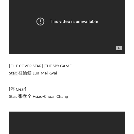
[ELLE COVER STAR] 
THE SPY GAME
Star: 
桂綸鎂 
Lun-Mei Kwai
[淨 Clear] 
Star: 張孝全 Hsiao-Chuan Chang