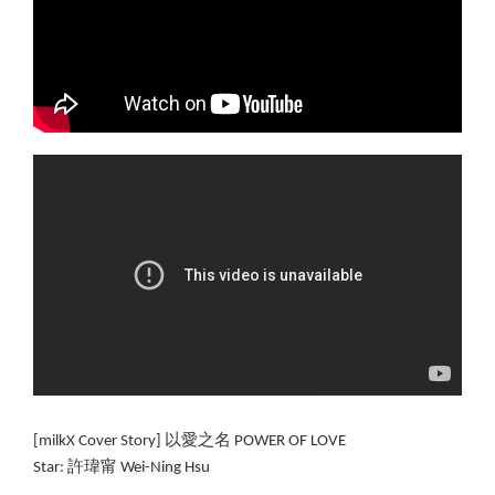
[milkX Cover Story] 以愛之名 POWER OF LOVE
Star: 許瑋甯 
Wei-Ning Hsu