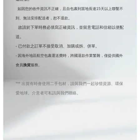
  如因您的收件資訊不正確，且自包裹到當地長達15天以上聯繫不
到、無法安排配送者，
恕不退款。
  故請於下單時務必填寫正確資訊，並留意電話和信箱以便配
送。
- 已付款之訂單不接受取消、加購或拆、併單。
- 因海外地區航空包裹運送費時，跨國退款作業繁雜，僅提供國外
會員
換貨
服務。
*** 出貨
有時
會使用二手包材，請與我們一起珍惜資源、環保
愛地球。介意者可私訊與我們聯絡。