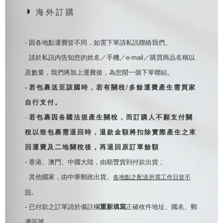
◗
海 外 訂 購
- 因各地點運費皆不同，如需下單請私訊聯絡我們。
  請於私訊內告知您的姓名／手機／e-mail／購買商品名稱以
及數量，我們將加上運費後，為您開一個下單聯結。
若包裹送至該國時，若有關稅/多餘運費產生需買家
- 
自行支付。
- 
若包裹因各國法規產生關稅，而訂購人不願支付關
稅以致包裹需退回時，退款金額將扣除實際產生之來
回運費及二地關稅後，再退回原訂單餘額
- 香港、澳門、中國大陸，由順豐貨到付款出貨 ; 
  其他國家，由中華郵政出貨。
各地點之配送所需工作日皆不
。
同
- 已付款之訂單請於備註欄
重新填寫
正確收件地址、國名、郵
遞區號。