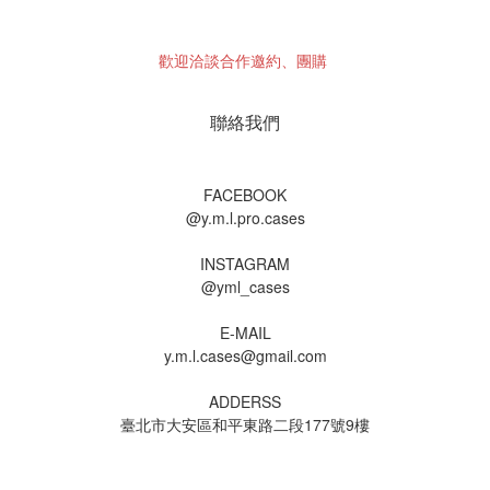
歡迎洽談合作邀約、團購
聯絡我們
FACEBOOK
@y.m.l.pro.cases
INSTAGRAM
@yml_cases
E-MAIL
y.m.l.cases@gmail.com
ADDERSS
臺北市大安區和平東路二段177號9樓